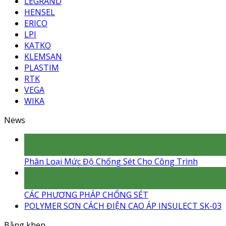
LEGRAND
HENSEL
ERICO
LPI
KATKO
KLEMSAN
PLASTIM
RTK
VEGA
WIKA
News
17
Th7
Phân Loại Mức Độ Chống Sét Cho Công Trình
16
Th7
CÁC PHƯƠNG PHÁP CHỐNG SÉT
POLYMER SƠN CÁCH ĐIỆN CAO ÁP INSULECT SK-03
Bằng khen