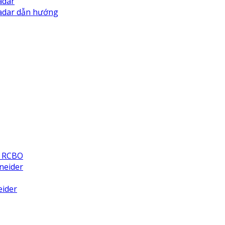
adar
Radar dẫn hướng
& RCBO
neider
eider