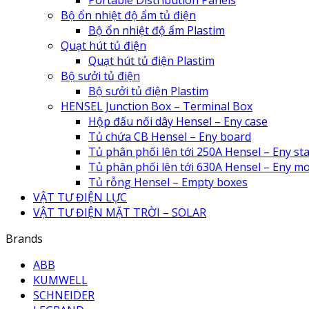
Bộ ổn nhiệt độ ẩm tủ điện
Bộ ổn nhiệt độ ẩm Plastim
Quạt hút tủ điện
Quạt hút tủ điện Plastim
Bộ sưởi tủ điện
Bộ sưởi tủ điện Plastim
HENSEL Junction Box – Terminal Box
Hộp đấu nối dây Hensel – Eny case
Tủ chứa CB Hensel – Eny board
Tủ phân phối lên tới 250A Hensel – Eny sta
Tủ phân phối lên tới 630A Hensel – Eny m
Tủ rỗng Hensel – Empty boxes
VẬT TƯ ĐIỆN LỰC
VẬT TƯ ĐIỆN MẶT TRỜI – SOLAR
Brands
ABB
KUMWELL
SCHNEIDER