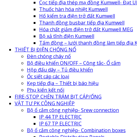
Cọc tiếp địa thép mạ đồng Kumwell- Đạt U
Thuốc hàn hóa nhiệt Kumwell
Hố kiểm tra điện trở đất Kumwell
Thanh đồng busbar tiếp địa Kumwell
Hóa chất giảm điện trở đất Kumwell MEG
Bộ xả tĩnh điện Kumwell
Tấm đồng – lưới thanh đồng làm tiếp địa 
THIẾT BỊ ĐIỆN CHỐNG NỔ
Đèn chóng cháy nổ
Bộ điều khiển ON/OFF – Công tắc- Ổ cắm
Hộp đấu dây – Tủ điều khiển
Ốc siết cáp các loại
Kẹp tiếp địa – Thiết bị báo hiệu
Phụ kiến kết nối
FIRE-STOP CHÈN TRÁM BỊT CÁP/ỐNG
VẬT TƯ PK CÔNG NGHIỆP
Bộ ổ cắm công nghiệp- Srew connection
IP 44 TP ELECTRIC
IP 67 TP ELECTRIC
Bộ ổ cắm công nghiệp- Combination boxes
Portable Distribution Panels