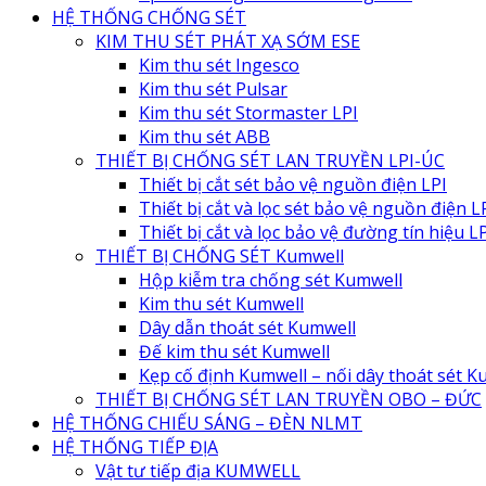
HỆ THỐNG CHỐNG SÉT
KIM THU SÉT PHÁT XẠ SỚM ESE
Kim thu sét Ingesco
Kim thu sét Pulsar
Kim thu sét Stormaster LPI
Kim thu sét ABB
THIẾT BỊ CHỐNG SÉT LAN TRUYỀN LPI-ÚC
Thiết bị cắt sét bảo vệ nguồn điện LPI
Thiết bị cắt và lọc sét bảo vệ nguồn điện L
Thiết bị cắt và lọc bảo vệ đường tín hiệu L
THIẾT BỊ CHỐNG SÉT Kumwell
Hộp kiễm tra chống sét Kumwell
Kim thu sét Kumwell
Dây dẫn thoát sét Kumwell
Đế kim thu sét Kumwell
Kẹp cố định Kumwell – nối dây thoát sét K
THIẾT BỊ CHỐNG SÉT LAN TRUYỀN OBO – ĐỨC
HỆ THỐNG CHIẾU SÁNG – ĐÈN NLMT
HỆ THỐNG TIẾP ĐỊA
Vật tư tiếp địa KUMWELL