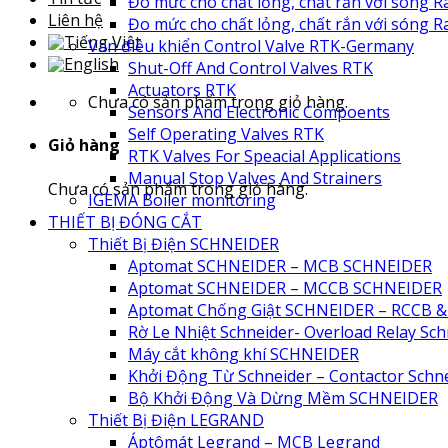
Đo mức cho chất lỏng, chất rắn với sóng R
Liên hệ
Đo mức cho chất lỏng, chất rắn với sóng 
Van điều khiển Control Valve RTK-Germany
Shut-Off And Control Valves RTK
Actuators RTK
Chưa có sản phẩm trong giỏ hàng.
Sensors And Electronic Compoents
Self Operating Valves RTK
Giỏ hàng
RTK Valves For Speacial Applications
Manual Stop Valves And Strainers
Chưa có sản phẩm trong giỏ hàng.
IGEMA Boiler monitoring
THIẾT BỊ ĐÓNG CẮT
Thiết Bị Điện SCHNEIDER
Aptomat SCHNEIDER – MCB SCHNEIDER
Aptomat SCHNEIDER – MCCB SCHNEIDER
Aptomat Chống Giật SCHNEIDER – RCCB 
Rờ Le Nhiệt Schneider- Overload Relay Sch
Máy cắt không khí SCHNEIDER
Khởi Động Từ Schneider – Contactor Schn
Bộ Khởi Động Và Dừng Mềm SCHNEIDER
Thiết Bị Điện LEGRAND
Áptômát Legrand – MCB Legrand