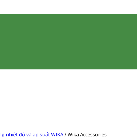
ng nhiệt độ và áp suất WIKA
/
Wika Accessories