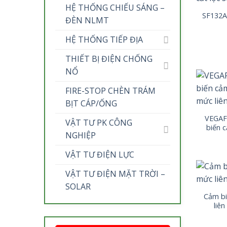
HỆ THỐNG CHIẾU SÁNG –
SF132A-
ĐÈN NLMT
HỆ THỐNG TIẾP ĐỊA
THIẾT BỊ ĐIỆN CHỐNG
NỔ
FIRE-STOP CHÈN TRÁM
BỊT CÁP/ỐNG
VEGAFL
VẬT TƯ PK CÔNG
biến 
NGHIỆP
VẬT TƯ ĐIỆN LỰC
VẬT TƯ ĐIỆN MẶT TRỜI –
SOLAR
Cảm b
liê