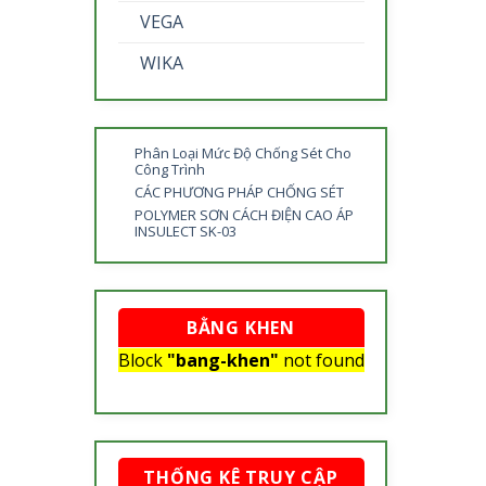
VEGA
WIKA
Phân Loại Mức Độ Chống Sét Cho
Công Trình
CÁC PHƯƠNG PHÁP CHỐNG SÉT
POLYMER SƠN CÁCH ĐIỆN CAO ÁP
INSULECT SK-03
BẰNG KHEN
Block
"bang-khen"
not found
THỐNG KÊ TRUY CẬP