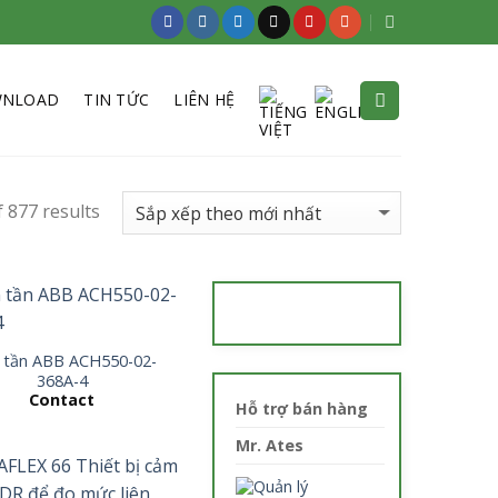
NLOAD
TIN TỨC
LIÊN HỆ
 877 results
n tần ABB ACH550-02-
368A-4
Contact
Hỗ trợ bán hàng
Mr. Ates