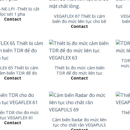
NE-LPI -Thiết bị cắt
lọc sét 1 pha
VEGAFLEX 67 Thiết bị cảm
VEGA
Contact
biến đo mức liên tục cho bề
biế
Contact
mặt chất lỏng.
TDR 
mức 
EX 65 Thiết bị cảm
Thiết bị đo mức cảm biến
cảm biến TDR để đo
TDR để đo mức liên tục
Contact
Contact
mức liên tục
VEGAFLEX 63
iến TDR cho đo mức
Thiế
n tục VEGAFLEX 61
Cảm biến Radar đo mức liên
Contact
tục cho chất rắn VEGAPULS
Contact