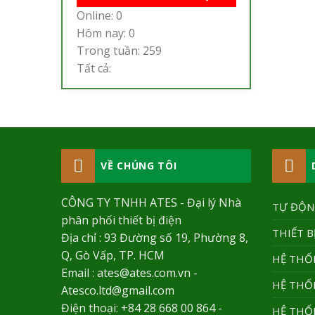
Online: 0
Hôm nay: 0
Trong tuần: 259
Tất cả:
VỀ CHÚNG TÔI
CÔNG TY TNHH ATES - Đại lý Nhà
TỰ ĐỘNG
phân phối thiết bị điện
THIẾT B
Địa chỉ : 93 Đường số 19, Phường 8,
Q, Gò Vấp, TP. HCM
HỆ THỐ
Email : ates@ates.com.vn -
HỆ THỐ
Atesco.ltd@gmail.com
Điện thoại: +84 28 668 00 864 -
HỆ THỐN