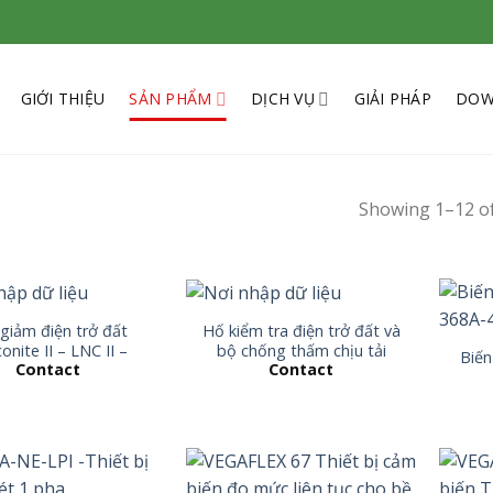
GIỚI THIỆU
SẢN PHẨM
DỊCH VỤ
GIẢI PHÁP
DOW
Showing 1–12 of
giảm điện trở đất
Hố kiểm tra điện trở đất và
onite II – LNC II –
bộ chống thấm chịu tải
Biế
Contact
Contact
Lyncole-USA
5000kg Model:
ES300+ES300-58+ES310-
03+PT205