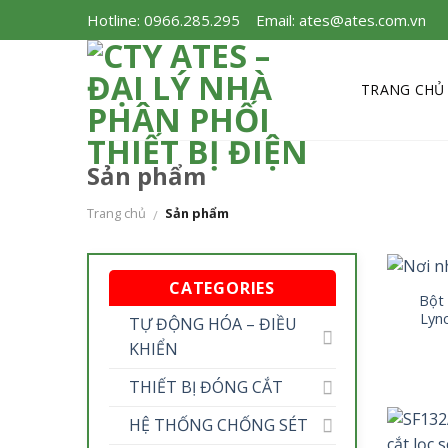
Skip
Hotline: 0966.285.295
Email: ates@ates.com.vn
to
content
TRANG CHỦ
Sản phẩm
Trang chủ
Sản phẩm
/
CATEGORIES
Bột 
Lync
TỰ ĐỘNG HÓA – ĐIỀU
KHIỂN
THIẾT BỊ ĐÓNG CẮT
HỆ THỐNG CHỐNG SÉT