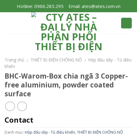
Skip
Hotline: 0966.285.295
Email: ates@ates.com.vn
to
content
Trang chủ
THIẾT BỊ ĐIỆN CHỐNG NỔ
Hộp đấu dây - Tủ điều
/
/
khiển
BHC-Warom-Box chia ngã 3 Copper-
free aluminium, powder coated
surface
Contact
Danh mục:
Hộp đấu dây - Tủ điều khiển
,
THIẾT BỊ ĐIỆN CHỐNG NỔ