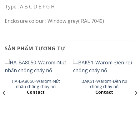
Type : A B C D E F G H
Enclosure colour : Window grey( RAL 7040)
SẢN PHẨM TƯƠNG TỰ
HA-BA8050-Warom-Nút
BAK51-Warom-Đèn rọi
nhấn chống cháy nổ
chống cháy nổ
Contact
Contact