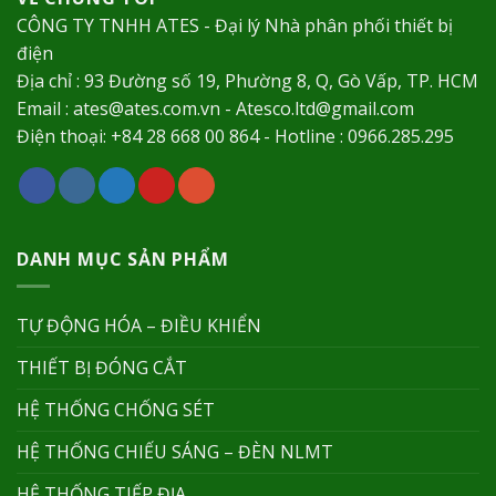
CÔNG TY TNHH ATES - Đại lý Nhà phân phối thiết bị
điện
Địa chỉ : 93 Đường số 19, Phường 8, Q, Gò Vấp, TP. HCM
Email : ates@ates.com.vn - Atesco.ltd@gmail.com
Điện thoại: +84 28 668 00 864 - Hotline : 0966.285.295
DANH MỤC SẢN PHẨM
TỰ ĐỘNG HÓA – ĐIỀU KHIỂN
THIẾT BỊ ĐÓNG CẮT
HỆ THỐNG CHỐNG SÉT
HỆ THỐNG CHIẾU SÁNG – ĐÈN NLMT
HỆ THỐNG TIẾP ĐỊA