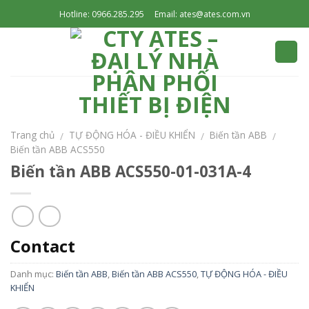
Skip
Hotline: 0966.285.295
Email: ates@ates.com.vn
to
content
Trang chủ
TỰ ĐỘNG HÓA - ĐIỀU KHIỂN
Biến tần ABB
/
/
/
Biến tần ABB ACS550
Biến tần ABB ACS550-01-031A-4
Contact
Danh mục:
Biến tần ABB
,
Biến tần ABB ACS550
,
TỰ ĐỘNG HÓA - ĐIỀU
KHIỂN