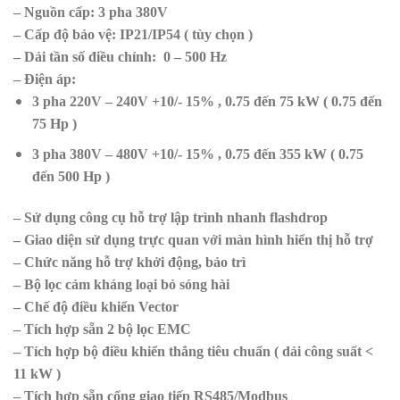
– Nguồn cấp: 3 pha 380V
– Cấp độ bảo vệ: IP21/IP54 ( tùy chọn )
– Dải tần số điều chỉnh: 0 – 500 Hz
– Điện áp:
3 pha 220V – 240V +10/- 15% , 0.75 đến 75 kW ( 0.75 đến
75 Hp )
3 pha 380V – 480V +10/- 15% , 0.75 đến 355 kW ( 0.75
đến 500 Hp )
– Sử dụng công cụ hỗ trợ lập trình nhanh flashdrop
– Giao diện sử dụng trực quan với màn hình hiển thị hỗ trợ
– Chức năng hỗ trợ khởi động, bảo trì
– Bộ lọc cảm kháng loại bỏ sóng hài
– Chế độ điều khiển Vector
– Tích hợp sẵn 2 bộ lọc EMC
– Tích hợp bộ điều khiển thắng tiêu chuẩn ( dải công suất <
11 kW )
– Tích hợp sẵn cổng giao tiếp RS485/Modbus