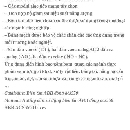
– Các modul giao tiếp mạng tùy chọn
– Tích hợp bộ giám sát hiệu suất năng lượng
– Biến tần abb tiêu chuẩn có thể được sử dụng trong một loạt
các ngành công nghiệp
– Bảng mạch được bảo vệ chắc chắn cho các ứng dụng trong
môi trường khắc nghiệt.
– Sáu đầu vào số ( DI ), hai đầu vào analog AI, 2 đầu ra
analog ( AO ), ba đầu ra relay ( NO + NC).
Ứng dụng điển hình bao gồm bơm, quạt, các ngành thực
phẩm và nước giải khát, xử lý vật liệu, băng tải, nâng hạ cẩu
trục, in ấn, dệt, cao su, nhựa và trong các ngành sản xuất gỗ
…
Catalogue: Biến tần ABB dòng acs550
Manual: Hướng dẫn sử dụng biến tần ABB dòng acs550
ABB ACS550 Drives