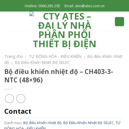
Skip
Hotline: 0966.285.295
Email: ates@ates.com.vn
to
content
Trang chủ
TỰ ĐỘNG HÓA - ĐIỀU KHIỂN
Bộ điều khiển nhiệt
/
/
độ
Bộ Điều Khiển Nhiệt Độ SELEC
/
Bộ điều khiển nhiệt độ – CH403-3-
NTC (48×96)
Contact
Danh mục:
Bộ điều khiển nhiệt độ
,
Bộ Điều Khiển Nhiệt Độ SELEC
,
TỰ
ĐỘNG HÓA - ĐIỀU KHIỂN