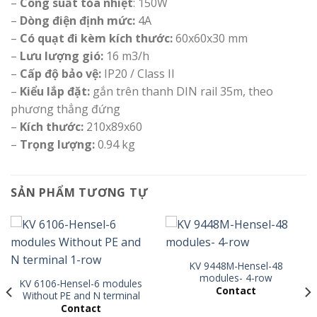
–
Công suất tỏa nhiệt
: 150W
–
Dòng điện định mức:
4A
–
Có quạt đi kèm kích thước:
60x60x30 mm
–
Lưu lượng gió:
16 m3/h
–
Cấp độ bảo vệ:
IP20 / Class II
–
Kiểu lắp đặt:
gắn trên thanh DIN rail 35m, theo
phương thẳng đứng
–
Kích thước:
210x89x60
–
Trọng lượng:
0.94 kg
SẢN PHẨM TƯƠNG TỰ
KV 9448M-Hensel-48
modules- 4-row
KV 6106-Hensel-6 modules
Contact
Without PE and N terminal
1-row
Contact