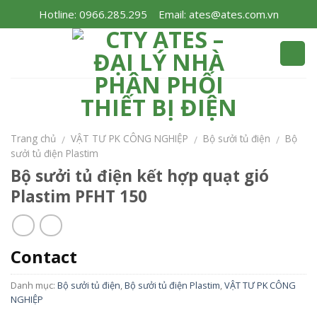
Skip
Hotline: 0966.285.295
Email: ates@ates.com.vn
to
content
Trang chủ
VẬT TƯ PK CÔNG NGHIỆP
Bộ sưởi tủ điện
Bộ
/
/
/
sưởi tủ điện Plastim
Bộ sưởi tủ điện kết hợp quạt gió
Plastim PFHT 150
Contact
Danh mục:
Bộ sưởi tủ điện
,
Bộ sưởi tủ điện Plastim
,
VẬT TƯ PK CÔNG
NGHIỆP