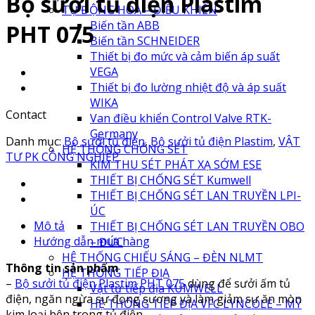
Bộ sưởi tủ điện Plastim
TỰ ĐỘNG HÓA – ĐIỀU KHIỂN
Biến tần ABB
PHT 075
Biến tần SCHNEIDER
Thiết bị đo mức và cảm biến áp suất
VEGA
Thiết bị đo lường nhiệt độ và áp suất
WIKA
Contact
Van điều khiển Control Valve RTK-
Germany
Danh mục:
Bộ sưởi tủ điện
,
Bộ sưởi tủ điện Plastim
,
VẬT
HỆ THỐNG CHỐNG SÉT
TƯ PK CÔNG NGHIỆP
KIM THU SÉT PHÁT XẠ SỚM ESE
THIẾT BỊ CHỐNG SÉT Kumwell
THIẾT BỊ CHỐNG SÉT LAN TRUYỀN LPI-
ÚC
Mô tả
THIẾT BỊ CHỐNG SÉT LAN TRUYỀN OBO
Hướng dẫn mua hàng
– ĐỨC
HỆ THỐNG CHIẾU SÁNG – ĐÈN NLMT
Thông tin sản phẩm
HỆ THỐNG TIẾP ĐỊA
–
Bộ sưởi tủ điện Plastim PHT 075
dùng để sưởi ấm tủ
Vật tư tiếp địa KUMWELL
điện, ngăn ngừa sự đọng sương và làm giảm sự ăn mòn
HỆ THỐNG TIẾP ĐỊA VFC LYNCOLE – MỸ
kim loại bên trong tủ điện