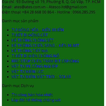
Địa chỉ : 93 Đường số 19, Phường 8, Q, Gò Vấp, TP. HCM
Email : ates@ates.com.vn - Atesco.ltd@gmail.com
Điện thoại: +84 28 668 00 864 - Hotline : 0966.285.295
Danh mục sản phẩm
TỰ ĐỘNG HÓA – ĐIỀU KHIỂN
THIẾT BỊ ĐÓNG CẮT
HỆ THỐNG CHỐNG SÉT
HỆ THỐNG CHIẾU SÁNG – ĐÈN NLMT
HỆ THỐNG TIẾP ĐỊA
THIẾT BỊ ĐIỆN CHỐNG NỔ
FIRE-STOP CHÈN TRÁM BỊT CÁP/ỐNG
VẬT TƯ PK CÔNG NGHIỆP
VẬT TƯ ĐIỆN LỰC
VẬT TƯ ĐIỆN MẶT TRỜI – SOLAR
Danh mục Dịch vụ
Thi công hàn hóa nhiệt
Lắp đặt hệ thống chống sét