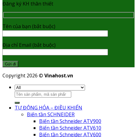
Đăng ký KH thân thiết
Tên của bạn (bắt buộc)
Địa chỉ Email (bắt buộc)
Copyright 2026 ©
Vinahost.vn
TỰ ĐỘNG HÓA – ĐIỀU KHIỂN
Biến tần SCHNEIDER
Biến tần Schneider ATV900
Biến tần Schneider ATV610
Biến tần Schneider ATV600