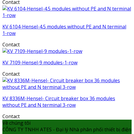
Contact
KV 6104-Hensel-4.5 modules without PE and N terminal
1-row
Contact
KV 7109-Hensel-9 modules-1-row
Contact
KV 8336M-Hensel- Circuit breaker box 36 modules
without PE and N terminal 3-row
Contact
Về chúng tôi
CÔNG TY TNHH ATES - Đại lý Nhà phân phối thiết bị điện