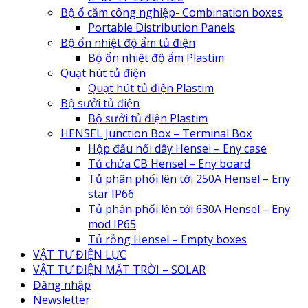
Bộ ổ cắm công nghiệp- Combination boxes
Portable Distribution Panels
Bộ ổn nhiệt độ ẩm tủ điện
Bộ ổn nhiệt độ ẩm Plastim
Quạt hút tủ điện
Quạt hút tủ điện Plastim
Bộ sưởi tủ điện
Bộ sưởi tủ điện Plastim
HENSEL Junction Box – Terminal Box
Hộp đấu nối dây Hensel – Eny case
Tủ chứa CB Hensel – Eny board
Tủ phân phối lên tới 250A Hensel – Eny
star IP66
Tủ phân phối lên tới 630A Hensel – Eny
mod IP65
Tủ rỗng Hensel – Empty boxes
VẬT TƯ ĐIỆN LỰC
VẬT TƯ ĐIỆN MẶT TRỜI – SOLAR
Đăng nhập
Newsletter