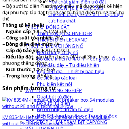
Hóa chất giảm điện trở đất
– Bộ sưởi tủ điện Plastim với mẫu mã được thiết kế hiện
LYNCONITE II – LNC 50lb
đại phù hợp lắp đặt trong các tủ bảng điện trung thế, hạ
Cọc tiếp địa Lyncole-XIT – Cọc điện
thế
cực hóa chất
Thông số kỹ thuật
THIẾT BỊ ĐÓNG CẮT
–
Nguồn cấp
: 100-250 VAC/DC
Thiết Bị Điện SCHNEIDER
–
Công suất tỏa nhiệt
: 75W
Thiết Bị Điện LEGRAND
–
Dòng điện định mức
: 4A
THIẾT BỊ ĐIỆN CHỐNG NỔ
–
Cấp độ bảo vệ:
IP20 / Class II
Đèn chóng cháy nổ
–
Kiểu lắp đặt
: gắn trên thanh DIN rail 35m, theo
Bộ điều khiển ON/OFF – Công tắc- Ổ cắm
phương thẳng đứng
Hộp đấu dây – Tủ điều khiển
–
Kích thước
: 178x70x59
Kẹp tiếp địa – Thiết bị báo hiệu
–
Trọng lượng
: 0.54 kg
Ốc siết cáp các loại
Phụ kiến kết nối
Sản phẩm tương tự
VẬT TƯ PK CÔNG NGHIỆP
Quạt hút tủ điện
Bộ sưởi tủ điện
Bộ ổn nhiệt độ ẩm tủ điện
HENSEL Junction Box – Terminal Box
KV 8354M-Hensel-Circuit breaker box 54 modules
FIRE-STOP CHÈN TRÁM BỊT CÁP/ỐNG
without PE and N terminal 3-row
VẬT TƯ ĐIỆN LỰC