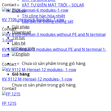
Contact
VẬT TƯ ĐIỆN MẶT TRỜI – SOLAR
Dịch vụ
Thi công hàn hóa nhiệt
KV 7106-Hensel-6 modules-1-row
Lắp đặt hệ thống chống sét
Giải pháp
Contact
Download
Tin tức
Liên hệ
KV 6103-Hensel-3 modules without PE and N terminal 1-
row
Chưa có sản phẩm trong giỏ hàng.
Contact
Giỏ hàng
KV 9112 M-Hensel-12 modules- 1-row
Chưa có sản phẩm trong giỏ hàng.
Contact
FP 1215