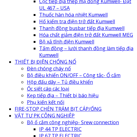
Cọc tiếp địa thép mạ đồng Kumwell- Đạt
UL 467 – USA
Thuốc hàn hóa nhiệt Kumwell
Hố kiểm tra điện trở đất Kumwell
Thanh đồng busbar tiếp địa Kumwell
Hóa chất giảm điện trở đất Kumwell MEG
Bộ xả tĩnh điện Kumwell
Tấm đồng – lưới thanh đồng làm tiếp địa
Kumwell
THIẾT BỊ ĐIỆN CHỐNG NỔ
Đèn chóng cháy nổ
Bộ điều khiển ON/OFF – Công tắc- Ổ cắm
Hộp đấu dây – Tủ điều khiển
Ốc siết cáp các loại
Kẹp tiếp địa – Thiết bị báo hiệu
Phụ kiến kết nối
FIRE-STOP CHÈN TRÁM BỊT CÁP/ỐNG
VẬT TƯ PK CÔNG NGHIỆP
Bộ ổ cắm công nghiệp- Srew connection
IP 44 TP ELECTRIC
IP 67 TP ELECTRIC