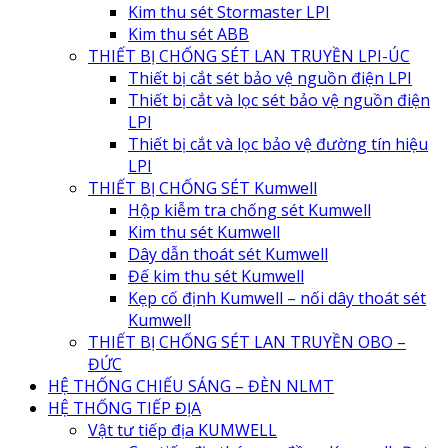
Kim thu sét Stormaster LPI
Kim thu sét ABB
THIẾT BỊ CHỐNG SÉT LAN TRUYỀN LPI-ÚC
Thiết bị cắt sét bảo vệ nguồn điện LPI
Thiết bị cắt và lọc sét bảo vệ nguồn điện
LPI
Thiết bị cắt và lọc bảo vệ đường tín hiệu
LPI
THIẾT BỊ CHỐNG SÉT Kumwell
Hộp kiễm tra chống sét Kumwell
Kim thu sét Kumwell
Dây dẫn thoát sét Kumwell
Đế kim thu sét Kumwell
Kẹp cố định Kumwell – nối dây thoát sét
Kumwell
THIẾT BỊ CHỐNG SÉT LAN TRUYỀN OBO –
ĐỨC
HỆ THỐNG CHIẾU SÁNG – ĐÈN NLMT
HỆ THỐNG TIẾP ĐỊA
Vật tư tiếp địa KUMWELL