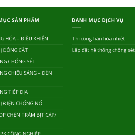
MỤC SẢN PHẨM
DANH MỤC DỊCH VỤ
G HÓA – ĐIỀU KHIỂN
Thi công hàn hóa nhiệt
BỊ ĐÓNG CẮT
Lắp đặt hệ thống chống sét
NG CHỐNG SÉT
NG CHIẾU SÁNG – ĐÈN
NG TIẾP ĐỊA
BỊ ĐIỆN CHỐNG NỔ
TOP CHÈN TRÁM BỊT CÁP/
 PK CÔNG NGHIỆP