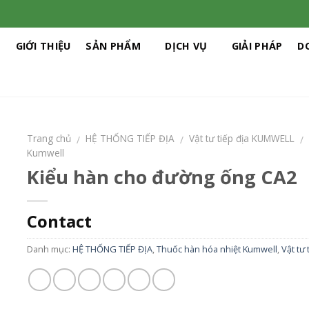
Ủ
GIỚI THIỆU
SẢN PHẨM
DỊCH VỤ
GIẢI PHÁP
D
Trang chủ
HỆ THỐNG TIẾP ĐỊA
Vật tư tiếp địa KUMWELL
/
/
/
Kumwell
Kiểu hàn cho đường ống CA2
Contact
Danh mục:
HỆ THỐNG TIẾP ĐỊA
,
Thuốc hàn hóa nhiệt Kumwell
,
Vật tư