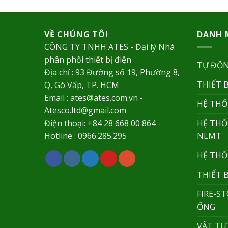
VỀ CHÚNG TÔI
DANH 
CÔNG TY TNHH ATES - Đại lý Nhà
phân phối thiết bị điện
TỰ ĐỘN
Địa chỉ : 93 Đường số 19, Phường 8,
THIẾT 
Q, Gò Vấp, TP. HCM
Email : ates@ates.com.vn -
HỆ THỐ
Atesco.ltd@gmail.com
HỆ THỐ
Điện thoại: +84 28 668 00 864 -
NLMT
Hotline : 0966.285.295
HỆ THỐ
THIẾT 
FIRE-S
ỐNG
VẬT TƯ