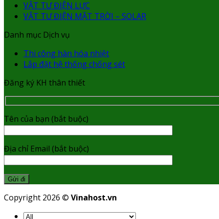
VẬT TƯ ĐIỆN LỰC
VẬT TƯ ĐIỆN MẶT TRỜI – SOLAR
Danh mục Dịch vụ
Thi công hàn hóa nhiệt
Lắp đặt hệ thống chống sét
Đăng ký KH thân thiết
Tên của bạn (bắt buộc)
Địa chỉ Email (bắt buộc)
Copyright 2026 ©
Vinahost.vn