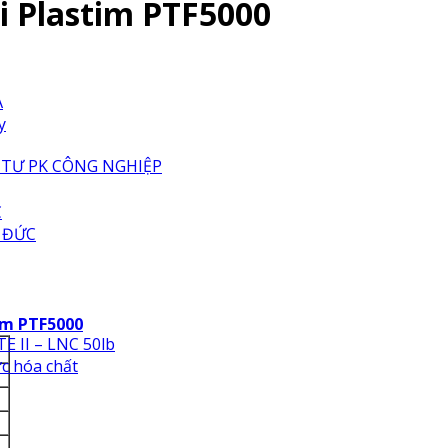
i Plastim PTF5000
A
y
 TƯ PK CÔNG NGHIỆP
C
 ĐỨC
im PTF5000
E II – LNC 50lb
ực hóa chất