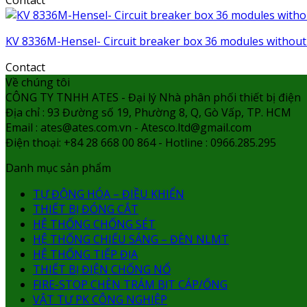
Contact
KV 8336M-Hensel- Circuit breaker box 36 modules without
Contact
Về chúng tôi
CÔNG TY TNHH ATES - Đại lý Nhà phân phối thiết bị điện
Địa chỉ : 93 Đường số 19, Phường 8, Q, Gò Vấp, TP. HCM
Email : ates@ates.com.vn - Atesco.ltd@gmail.com
Điện thoại: +84 28 668 00 864 - Hotline : 0966.285.295
Danh mục sản phẩm
TỰ ĐỘNG HÓA – ĐIỀU KHIỂN
THIẾT BỊ ĐÓNG CẮT
HỆ THỐNG CHỐNG SÉT
HỆ THỐNG CHIẾU SÁNG – ĐÈN NLMT
HỆ THỐNG TIẾP ĐỊA
THIẾT BỊ ĐIỆN CHỐNG NỔ
FIRE-STOP CHÈN TRÁM BỊT CÁP/ỐNG
VẬT TƯ PK CÔNG NGHIỆP