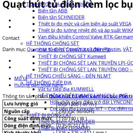
Quạt hút tủ điện kèm lọc bụ
TỰ ĐỘNG HÓA – ĐIỀU KHIỂN
Biến tần ABB
Biến tần SCHNEIDER
Thiết bị đo mức và cảm biến áp suất VEGA
Thiết bị đo lường nhiệt độ và áp suất WIK
Van điều khiển Control Valve RTK-German
Contact
HỆ THỐNG CHỐNG SÉT
Danh mục:
Quạt hút tủ điện
,
Quạt hút tủ điện Plastim
,
VẬT
KIM THU SÉT PHÁT XẠ SỚM ESE
THIẾT BỊ CHỐNG SÉT Kumwell
THIẾT BỊ CHỐNG SÉT LAN TRUYỀN LPI-Ú
THIẾT BỊ CHỐNG SÉT LAN TRUYỀN OBO –
HỆ THỐNG CHIẾU SÁNG – ĐÈN NLMT
Mô tả
HỆ THỐNG TIẾP ĐỊA
Hướng dẫn mua hàng
Vật tư tiếp địa KUMWELL
HỆ THỐNG TIẾP ĐỊA VFC LYNCOLE – MỸ
Thông tin sản phẩm
Quạt hút tủ điện kèm lọc bụi Plast
Hóa chất giảm điện trở đất LYNCONIT
3
Lưu lượng gió
850/1200 ( m
/h )
Cọc tiếp địa Lyncole-XIT – Cọc điện c
Nguồn cấp
230 Vac 50/60Hz
THIẾT BỊ ĐÓNG CẮT
Công suất định mức
110/140 ( W )
Thiết Bị Điện SCHNEIDER
Dòng điện định mức
0.35/0.72 ( A )
Thiết Bị Điện LEGRAND
Kích thước khối
325 x 325 x 111 ( mm )