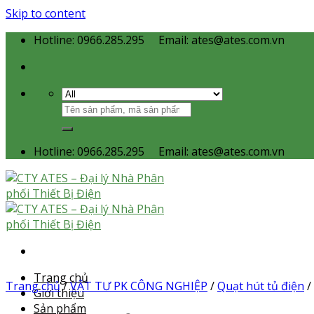
Skip to content
Hotline: 0966.285.295
Email: ates@ates.com.vn
Hotline: 0966.285.295
Email: ates@ates.com.vn
Trang chủ
Trang chủ
/
VẬT TƯ PK CÔNG NGHIỆP
/
Quạt hút tủ điện
/
Giới thiệu
Sản phẩm