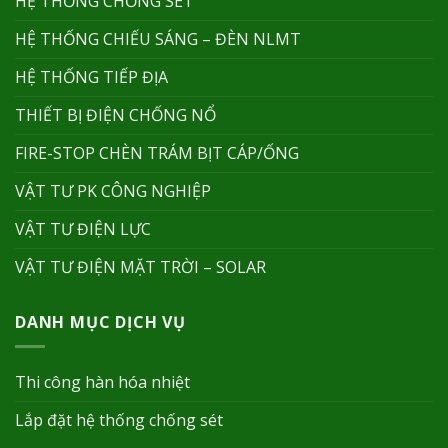
HỆ THỐNG CHỐNG SÉT
HỆ THỐNG CHIẾU SÁNG – ĐÈN NLMT
HỆ THỐNG TIẾP ĐỊA
THIẾT BỊ ĐIỆN CHỐNG NỔ
FIRE-STOP CHÈN TRÁM BỊT CÁP/ỐNG
VẬT TƯ PK CÔNG NGHIỆP
VẬT TƯ ĐIỆN LỰC
VẬT TƯ ĐIỆN MẶT TRỜI – SOLAR
DANH MỤC DỊCH VỤ
Thi công hàn hóa nhiệt
Lắp đặt hệ thống chống sét