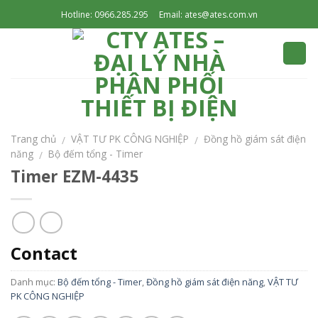
Skip
Hotline: 0966.285.295
Email: ates@ates.com.vn
to
content
Trang chủ
VẬT TƯ PK CÔNG NGHIỆP
Đồng hồ giám sát điện
/
/
năng
Bộ đếm tổng - Timer
/
Timer EZM-4435
Contact
Danh mục:
Bộ đếm tổng - Timer
,
Đồng hồ giám sát điện năng
,
VẬT TƯ
PK CÔNG NGHIỆP