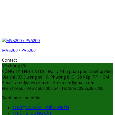
MV5200 / PV6200
Contact
Về chúng tôi
CÔNG TY TNHH ATES - Đại lý Nhà phân phối thiết bị điện
Địa chỉ : 93 Đường số 19, Phường 8, Q, Gò Vấp, TP. HCM
Email : ates@ates.com.vn - Atesco.ltd@gmail.com
Điện thoại: +84 28 668 00 864 - Hotline : 0966.285.295
Danh mục sản phẩm
TỰ ĐỘNG HÓA – ĐIỀU KHIỂN
THIẾT BỊ ĐÓNG CẮT