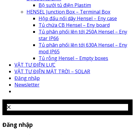
Bộ sưởi tủ điện Plastim
HENSEL Junction Box – Terminal Box
Hộp đấu nối dây Hensel – Eny case
Tủ chứa CB Hensel – Eny board
Tủ phân phối lên tới 250A Hensel – Eny
star IP66
Tủ phân phối lên tới 630A Hensel – Eny
mod IP65
Tủ rỗng Hensel – Empty boxes
VẬT TƯ ĐIỆN LỰC
VẬT TƯ ĐIỆN MẶT TRỜI – SOLAR
Đăng nhập
Newsletter
Đăng nhập