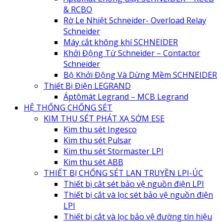
& RCBO
Rờ Le Nhiệt Schneider- Overload Relay
Schneider
Máy cắt không khí SCHNEIDER
Khởi Động Từ Schneider – Contactor
Schneider
Bộ Khởi Động Và Dừng Mềm SCHNEIDER
Thiết Bị Điện LEGRAND
Áptômát Legrand – MCB Legrand
HỆ THỐNG CHỐNG SÉT
KIM THU SÉT PHÁT XẠ SỚM ESE
Kim thu sét Ingesco
Kim thu sét Pulsar
Kim thu sét Stormaster LPI
Kim thu sét ABB
THIẾT BỊ CHỐNG SÉT LAN TRUYỀN LPI-ÚC
Thiết bị cắt sét bảo vệ nguồn điện LPI
Thiết bị cắt và lọc sét bảo vệ nguồn điện
LPI
Thiết bị cắt và lọc bảo vệ đường tín hiệu