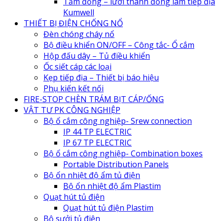
Tấm đồng – lưới thanh đồng làm tiếp địa
Kumwell
THIẾT BỊ ĐIỆN CHỐNG NỔ
Đèn chóng cháy nổ
Bộ điều khiển ON/OFF – Công tắc- Ổ cắm
Hộp đấu dây – Tủ điều khiển
Ốc siết cáp các loại
Kẹp tiếp địa – Thiết bị báo hiệu
Phụ kiến kết nối
FIRE-STOP CHÈN TRÁM BỊT CÁP/ỐNG
VẬT TƯ PK CÔNG NGHIỆP
Bộ ổ cắm công nghiệp- Srew connection
IP 44 TP ELECTRIC
IP 67 TP ELECTRIC
Bộ ổ cắm công nghiệp- Combination boxes
Portable Distribution Panels
Bộ ổn nhiệt độ ẩm tủ điện
Bộ ổn nhiệt độ ẩm Plastim
Quạt hút tủ điện
Quạt hút tủ điện Plastim
Bộ sưởi tủ điện