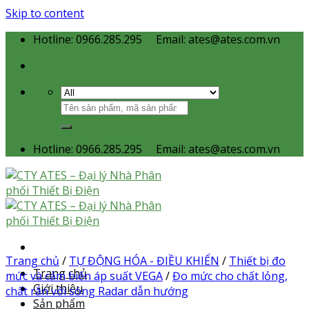
Skip to content
Hotline: 0966.285.295
Email: ates@ates.com.vn
Hotline: 0966.285.295
Email: ates@ates.com.vn
Trang chủ
/
TỰ ĐỘNG HÓA - ĐIỀU KHIỂN
/
Thiết bị đo
Trang chủ
mức và cảm biến áp suất VEGA
/
Đo mức cho chất lỏng,
Giới thiệu
chất rắn với sóng Radar dẫn hướng
Sản phẩm