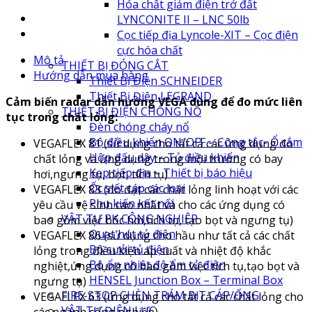
Hóa chất giảm điện trở đất
LYNCONITE II – LNC 50lb
Cọc tiếp địa Lyncole-XIT – Cọc điện
cực hóa chất
Mô tả
THIẾT BỊ ĐÓNG CẮT
Hướng dẫn mua hàng
Thiết Bị Điện SCHNEIDER
Thiết Bị Điện LEGRAND
Cảm biến radar dẫn hướng VEGA dùng để đo mức liên
THIẾT BỊ ĐIỆN CHỐNG NỔ
tục trong chất lỏng:
Đèn chóng cháy nổ
Bộ điều khiển ON/OFF – Công tắc- Ổ cắm
VEGAFLEX 81 (sử dụng cho tất cả các ứng dụng đo
Hộp đấu dây – Tủ điều khiển
chất lỏng và ứng dụng trong mội trường có bay
Kẹp tiếp địa – Thiết bị báo hiệu
hơi,ngưng tụ, bọt, tích tụ)
Ốc siết cáp các loại
VEGAFLEX 83 (đo đạt các chất lỏng linh hoạt với các
Phụ kiến kết nối
yêu cầu vệ sinh cao nhất và cho các ứng dụng có
VẬT TƯ PK CÔNG NGHIỆP
bao gồm việc bốc hơi,tích tụ, tạo bọt và ngưng tụ)
Quạt hút tủ điện
VEGAFLEX 86 (sử dụng cho hầu như tất cả các chất
Bộ sưởi tủ điện
lỏng trong điều kiện áp suất và nhiệt độ khắc
Bộ ổn nhiệt độ ẩm tủ điện
nghiệt,ứng dụng có bao gồm việc tích tụ,tạo bọt và
HENSEL Junction Box – Terminal Box
ngưng tụ)
FIRE-STOP CHÈN TRÁM BỊT CÁP/ỐNG
VEGAFLEX 63 (ứng dụng cho tất cả các chất lỏng cho
VẬT TƯ ĐIỆN LỰC
các ngành công nghiệp)