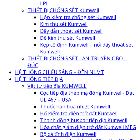
LPI
THIẾT BỊ CHỐNG SÉT Kumwell
Hộp kiễm tra chống sét Kumwell
Kim thu sét Kumwell
Dây dẫn thoát sét Kumwell
Đế kim thu sét Kumwell
Kẹp cố định Kumwell – nối dây thoát sét
Kumwell
THIẾT BỊ CHỐNG SÉT LAN TRUYỀN OBO –
ĐỨC
HỆ THỐNG CHIẾU SÁNG – ĐÈN NLMT
HỆ THỐNG TIẾP ĐỊA
Vật tư tiếp địa KUMWELL
Cọc tiếp địa thép mạ đồng Kumwell- Đạt
UL 467 – USA
Thuốc hàn hóa nhiệt Kumwell
Hố kiểm tra điện trở đất Kumwell
Thanh đồng busbar tiếp địa Kumwell
Hóa chất giảm điện trở đất Kumwell MEG
Bộ xả tĩnh điện Kumwell