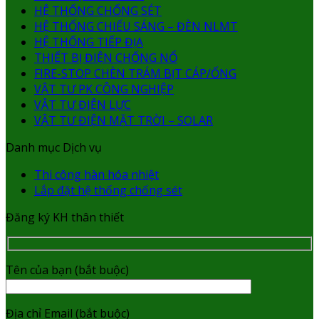
HỆ THỐNG CHỐNG SÉT
HỆ THỐNG CHIẾU SÁNG – ĐÈN NLMT
HỆ THỐNG TIẾP ĐỊA
THIẾT BỊ ĐIỆN CHỐNG NỔ
FIRE-STOP CHÈN TRÁM BỊT CÁP/ỐNG
VẬT TƯ PK CÔNG NGHIỆP
VẬT TƯ ĐIỆN LỰC
VẬT TƯ ĐIỆN MẶT TRỜI – SOLAR
Danh mục Dịch vụ
Thi công hàn hóa nhiệt
Lắp đặt hệ thống chống sét
Đăng ký KH thân thiết
Tên của bạn (bắt buộc)
Địa chỉ Email (bắt buộc)