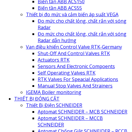
Biến tần ABB ACS150
Biến tần ABB ACS55
Thiết bị đo mức và cảm biến áp suất VEGA
Đo mức cho chất lỏng, chất rắn với sóng
Radar
Đo mức cho chất lỏng, chất rắn với sóng
Radar dẫn hướng
Van điều khiển Control Valve RTK-Germany
Shut-Off And Control Valves RTK
Actuators RTK
Sensors And Electronic Compoents
Self Operating Valves RTK
RTK Valves For Speacial Applications
Manual Stop Valves And Strainers
IGEMA Boiler monitoring
THIẾT BỊ ĐÓNG CẮT
Thiết Bị Điện SCHNEIDER
Aptomat SCHNEIDER – MCB SCHNEIDER
Aptomat SCHNEIDER – MCCB
SCHNEIDER
Aptomat Chống Giật SCHNEIDER – RCCB