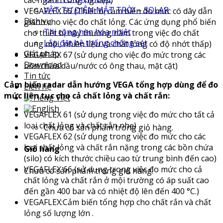
VẬT TƯ ĐIỆN MẶT TRỜI – SOLAR
VEGAFLEX 65 (Thiết bị cảm biến đo mức có dây dẫn
Dịch vụ
giành cho việc đo chất lỏng. Các ứng dụng phổ biến
Thi công hàn hóa nhiệt
cho thiết bị này thường nằm trong việc đo chất
Lắp đặt hệ thống chống sét
dung mội, nhiên liệu và chất lỏng có độ nhớt thấp)
Giải pháp
VEGAFLEX 67 (sử dụng cho việc đo mức trong các
Download
bồn chứa dầu/nước có ông thau, mặt cặt)
Tin tức
Cảm biến radar dẫn hướng VEGA tổng hợp dùng để đo
Liên hệ
mức liên tục cho cả chất lỏng và chất rắn:
VEGAFLEX 61 (sử dụng trong việc đo mức cho tất cả
loại chất lỏng và chất rắn nhẹ)
Chưa có sản phẩm trong giỏ hàng.
VEGAFLEX 62 (sử dụng trong việc đo mức cho các
loại chất lỏng và chất rắn nặng trong các bồn chứa
Giỏ hàng
(silo) có kích thước chiều cao từ trung bình đến cao)
VEGAFLEX 66 (sử dụng trong việc đo mức cho cả
Chưa có sản phẩm trong giỏ hàng.
chất lỏng và chất rắn ở mội trường có áp suất cao
đến gần 400 bar và có nhiệt độ lên đến 400 °C.)
VEGAFLEX:Cảm biến tổng hợp cho chất rắn và chất
lỏng số lượng lớn .