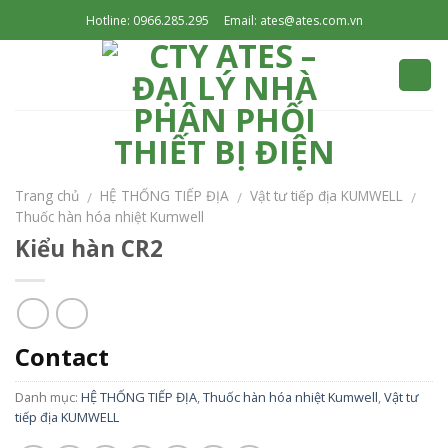
Skip
Hotline: 0966.285.295
Email: ates@ates.com.vn
to
content
Trang chủ
HỆ THỐNG TIẾP ĐỊA
Vật tư tiếp địa KUMWELL
/
/
/
Thuốc hàn hóa nhiệt Kumwell
Kiểu hàn CR2
Contact
Danh mục:
HỆ THỐNG TIẾP ĐỊA
,
Thuốc hàn hóa nhiệt Kumwell
,
Vật tư
tiếp địa KUMWELL