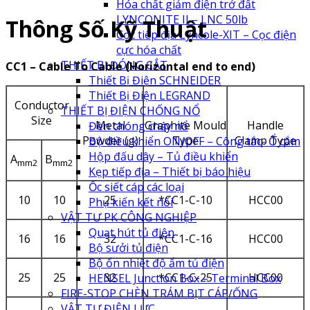
Hóa chất giảm điện trở đất
LYNCONITE II – LNC 50lb
Thông Số Kỹ Thuật
Cọc tiếp địa Lyncole-XIT – Cọc điện
cực hóa chất
THIẾT BỊ ĐÓNG CẮT
CC1 – Cable To Cable (Horizontal end to end)
Thiết Bị Điện SCHNEIDER
Thiết Bị Điện LEGRAND
Conductor
THIẾT BỊ ĐIỆN CHỐNG NỔ
Size
Metal
Graphite Mould
Handle
Đèn chóng cháy nổ
Powder (g)
Type
Clamp Type
Bộ điều khiển ON/OFF – Công tắc- Ổ cắm
Hộp đấu dây – Tủ điều khiển
A
B
mm2
mm2
Kẹp tiếp địa – Thiết bị báo hiệu
Ốc siết cáp các loại
10
10
25
*CC1-C-10
HCC00
Phụ kiến kết nối
VẬT TƯ PK CÔNG NGHIỆP
Quạt hút tủ điện
16
16
32
*CC1-C-16
HCC00
Bộ sưởi tủ điện
Bộ ổn nhiệt độ ẩm tủ điện
25
25
32
*CC1-C-25
HCC00
HENSEL Junction Box – Terminal Box
FIRE-STOP CHÈN TRÁM BỊT CÁP/ỐNG
VẬT TƯ ĐIỆN LỰC