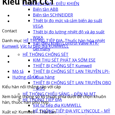
Kiểu hàn CC1
TỰ ĐỘNG HÓA – ĐIỀU KHIỂN
Biến tần ABB
Biến tần SCHNEIDER
Thiết bị đo mức và cảm biến áp suất
VEGA
Contact
Thiết bị đo lường nhiệt độ và áp suất
WIKA
Danh mục:
HỆ THỐNG TIẾP ĐỊA
,
Thuốc hàn hóa nhiệt
Van điều khiển Control Valve RTK-
Kumwell
,
Vật tư tiếp địa KUMWELL
Germany
HỆ THỐNG CHỐNG SÉT
KIM THU SÉT PHÁT XẠ SỚM ESE
THIẾT BỊ CHỐNG SÉT Kumwell
Mô tả
THIẾT BỊ CHỐNG SÉT LAN TRUYỀN LPI-
Hướng dẫn mua hàng
ÚC
THIẾT BỊ CHỐNG SÉT LAN TRUYỀN OBO
Kiểu hàn nối thẳng cáp với cáp
– ĐỨC
HỆ THỐNG CHIẾU SÁNG – ĐÈN NLMT
Xem bảng thông số kỹ thuật phía dưới để chọn khuôn
HỆ THỐNG TIẾP ĐỊA
hàn, thuốc hàn phù hợp
Vật tư tiếp địa KUMWELL
HỆ THỐNG TIẾP ĐỊA VFC LYNCOLE – MỸ
Xuất xứ: Kumwell – Thái Lan