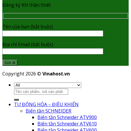
Đăng ký KH thân thiết
Tên của bạn (bắt buộc)
Địa chỉ Email (bắt buộc)
Copyright 2026 ©
Vinahost.vn
TỰ ĐỘNG HÓA – ĐIỀU KHIỂN
Biến tần SCHNEIDER
Biến tần Schneider ATV900
Biến tần Schneider ATV610
Biến tần Schneider ATV600