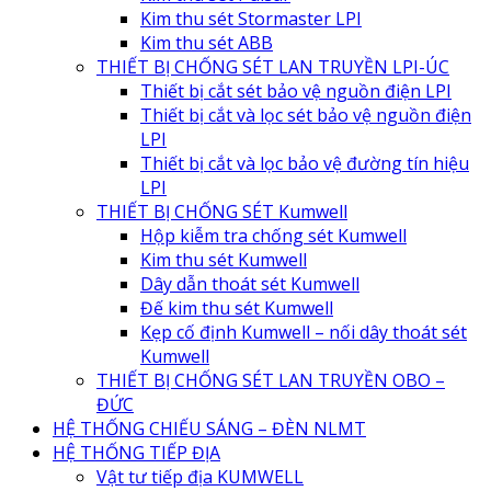
Kim thu sét Stormaster LPI
Kim thu sét ABB
THIẾT BỊ CHỐNG SÉT LAN TRUYỀN LPI-ÚC
Thiết bị cắt sét bảo vệ nguồn điện LPI
Thiết bị cắt và lọc sét bảo vệ nguồn điện
LPI
Thiết bị cắt và lọc bảo vệ đường tín hiệu
LPI
THIẾT BỊ CHỐNG SÉT Kumwell
Hộp kiễm tra chống sét Kumwell
Kim thu sét Kumwell
Dây dẫn thoát sét Kumwell
Đế kim thu sét Kumwell
Kẹp cố định Kumwell – nối dây thoát sét
Kumwell
THIẾT BỊ CHỐNG SÉT LAN TRUYỀN OBO –
ĐỨC
HỆ THỐNG CHIẾU SÁNG – ĐÈN NLMT
HỆ THỐNG TIẾP ĐỊA
Vật tư tiếp địa KUMWELL