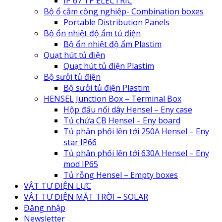
IP 67 TP ELECTRIC
Bộ ổ cắm công nghiệp- Combination boxes
Portable Distribution Panels
Bộ ổn nhiệt độ ẩm tủ điện
Bộ ổn nhiệt độ ẩm Plastim
Quạt hút tủ điện
Quạt hút tủ điện Plastim
Bộ sưởi tủ điện
Bộ sưởi tủ điện Plastim
HENSEL Junction Box – Terminal Box
Hộp đấu nối dây Hensel – Eny case
Tủ chứa CB Hensel – Eny board
Tủ phân phối lên tới 250A Hensel – Eny
star IP66
Tủ phân phối lên tới 630A Hensel – Eny
mod IP65
Tủ rỗng Hensel – Empty boxes
VẬT TƯ ĐIỆN LỰC
VẬT TƯ ĐIỆN MẶT TRỜI – SOLAR
Đăng nhập
Newsletter