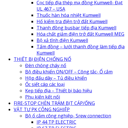
Cọc tiếp địa thép mạ đồng Kumwell- Đạt
UL 467 – USA
Thuốc hàn hóa nhiệt Kumwell
Hố kiểm tra điện trở đất Kumwell
Thanh đồng busbar tiếp địa Kumwell
Hóa chất giảm điện trở đất Kumwell MEG
Bộ xả tĩnh điện Kumwell
Tấm đồng – lưới thanh đồng làm tiếp địa
Kumwell
THIẾT BỊ ĐIỆN CHỐNG NỔ
Đèn chóng cháy nổ
Bộ điều khiển ON/OFF – Công tắc- Ổ cắm
Hộp đấu dây – Tủ điều khiển
Ốc siết cáp các loại
Kẹp tiếp địa – Thiết bị báo hiệu
Phụ kiến kết nối
FIRE-STOP CHÈN TRÁM BỊT CÁP/ỐNG
VẬT TƯ PK CÔNG NGHIỆP
Bộ ổ cắm công nghiệp- Srew connection
IP 44 TP ELECTRIC