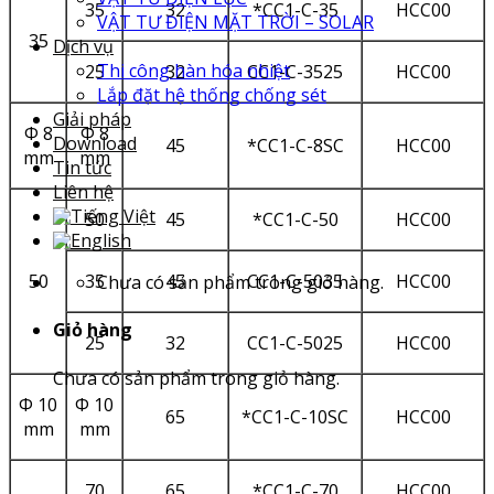
35
32
*CC1-C-35
HCC00
VẬT TƯ ĐIỆN MẶT TRỜI – SOLAR
35
Dịch vụ
Thi công hàn hóa nhiệt
25
32
CC1-C-3525
HCC00
Lắp đặt hệ thống chống sét
Giải pháp
Ф 8
Ф 8
Download
45
*CC1-C-8SC
HCC00
mm
mm
Tin tức
Liên hệ
50
45
*CC1-C-50
HCC00
50
35
45
CC1-C-5035
HCC00
Chưa có sản phẩm trong giỏ hàng.
Giỏ hàng
25
32
CC1-C-5025
HCC00
Chưa có sản phẩm trong giỏ hàng.
Ф 10
Ф 10
65
*CC1-C-10SC
HCC00
mm
mm
70
65
*CC1-C-70
HCC00