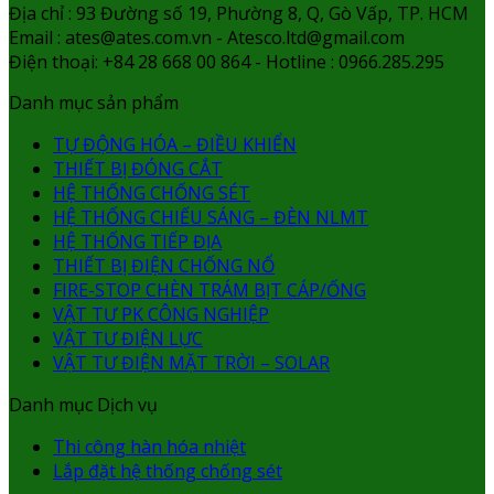
Địa chỉ : 93 Đường số 19, Phường 8, Q, Gò Vấp, TP. HCM
Email : ates@ates.com.vn - Atesco.ltd@gmail.com
Điện thoại: +84 28 668 00 864 - Hotline : 0966.285.295
Danh mục sản phẩm
TỰ ĐỘNG HÓA – ĐIỀU KHIỂN
THIẾT BỊ ĐÓNG CẮT
HỆ THỐNG CHỐNG SÉT
HỆ THỐNG CHIẾU SÁNG – ĐÈN NLMT
HỆ THỐNG TIẾP ĐỊA
THIẾT BỊ ĐIỆN CHỐNG NỔ
FIRE-STOP CHÈN TRÁM BỊT CÁP/ỐNG
VẬT TƯ PK CÔNG NGHIỆP
VẬT TƯ ĐIỆN LỰC
VẬT TƯ ĐIỆN MẶT TRỜI – SOLAR
Danh mục Dịch vụ
Thi công hàn hóa nhiệt
Lắp đặt hệ thống chống sét