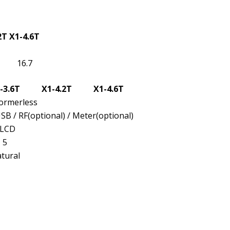
2T
X1-4.6T
16.7
-3.6T
X1-4.2T
X1-4.6T
ormerless
SB / RF(optional) / Meter(optional)
LCD
5
tural