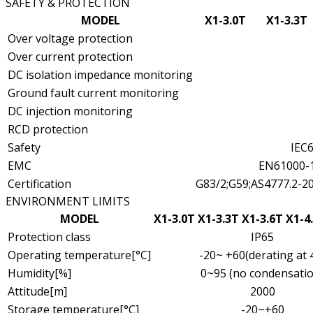
SAFETY & PROTECTION
MODEL
X1-3.0T
X1-3.3T
Over voltage protection
Over current protection
DC isolation impedance monitoring
Ground fault current monitoring
DC injection monitoring
RCD protection
Safety
IEC
EMC
EN61000-
Certification
G83/2;G59;AS4777.2-
ENVIRONMENT LIMITS
MODEL
X1-3.0T
X1-3.3T
X1-3.6T
X1-4
Protection class
IP65
Operating temperature[°C]
-20~ +60(derating at 
Humidity[%]
0~95 (no condensatio
Attitude[m]
2000
Storage temperature[°C]
-20~+60