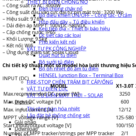
THIẾT BỊ ĐIỆN CHỐNG NỔ
– Công suất ra AC: 3000W
Đèn chóng cháy nổ
– Công suất đầu vào cực đại từ pin mặt trời : 3200 Wp
Bộ điều khiển ON/OFF – Công tắc- Ổ cắm
– Hiệu suất: 97.6%
Hộp đấu dây – Tủ điều khiển
– Dải điện áp MPPT: 100VDC-580VDC
Kẹp tiếp địa – Thiết bị báo hiệu
– Cấp chống nước: IP65
Ốc siết cáp các loại
– Khối Lượng: 9.5kg
Phụ kiến kết nối
– Kết nối: Wifi
VẬT TƯ PK CÔNG NGHIỆP
– Ứng dụng giám sát: Solax Cloud
Quạt hút tủ điện
Bộ sưởi tủ điện
Chi tiết kỹ thuật một số model hòa lưới thương hiệu So
Bộ ổn nhiệt độ ẩm tủ điện
HENSEL Junction Box – Terminal Box
INPUT (DC)
FIRE-STOP CHÈN TRÁM BỊT CÁP/ỐNG
MODEL
X1-3.0T
VẬT TƯ ĐIỆN LỰC
Max.recommended DC power [W]
3250
VẬT TƯ ĐIỆN MẶT TRỜI – SOLAR
Max. input DC voltage [V]
600
Dịch vụ
Thi công hàn hóa nhiệt
Max. input current [A]
12/12
Lắp đặt hệ thống chống sét
MPPT voltage range [V]
125-580
Giải pháp
Start input/output voltage [V]
100/150
Download
Number of MPP tracker/strings per MPP tracker
2/1
Tin tức