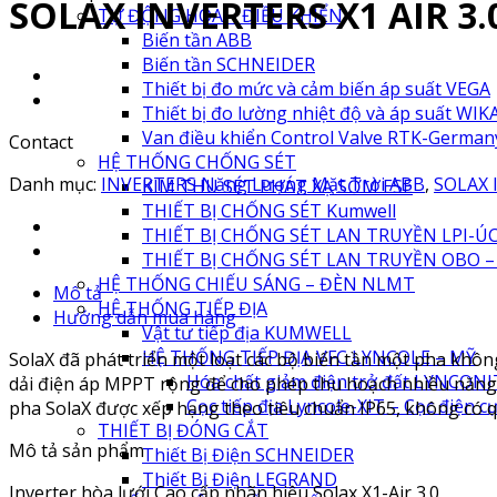
SOLAX INVERTERS X1 AIR 3.0
TỰ ĐỘNG HÓA – ĐIỀU KHIỂN
Biến tần ABB
Biến tần SCHNEIDER
Thiết bị đo mức và cảm biến áp suất VEGA
Thiết bị đo lường nhiệt độ và áp suất WIK
Van điều khiển Control Valve RTK-German
Contact
HỆ THỐNG CHỐNG SÉT
Danh mục:
INVERTERS Năng Lượng Mặt Trời ABB
,
SOLAX 
KIM THU SÉT PHÁT XẠ SỚM ESE
THIẾT BỊ CHỐNG SÉT Kumwell
THIẾT BỊ CHỐNG SÉT LAN TRUYỀN LPI-Ú
THIẾT BỊ CHỐNG SÉT LAN TRUYỀN OBO –
HỆ THỐNG CHIẾU SÁNG – ĐÈN NLMT
Mô tả
HỆ THỐNG TIẾP ĐỊA
Hướng dẫn mua hàng
Vật tư tiếp địa KUMWELL
HỆ THỐNG TIẾP ĐỊA VFC LYNCOLE – MỸ
SolaX đã phát triển một loạt các bộ biến tần một pha không
Hóa chất giảm điện trở đất LYNCONIT
dải điện áp MPPT rộng để cho phép thu hoạch nhiều năng lư
Cọc tiếp địa Lyncole-XIT – Cọc điện c
pha SolaX được xếp hạng theo tiêu chuẩn IP65, không có qu
THIẾT BỊ ĐÓNG CẮT
Mô tả sản phẩm
Thiết Bị Điện SCHNEIDER
Thiết Bị Điện LEGRAND
Inverter hòa lưới Cao cấp nhãn hiệu Solax X1-Air 3.0