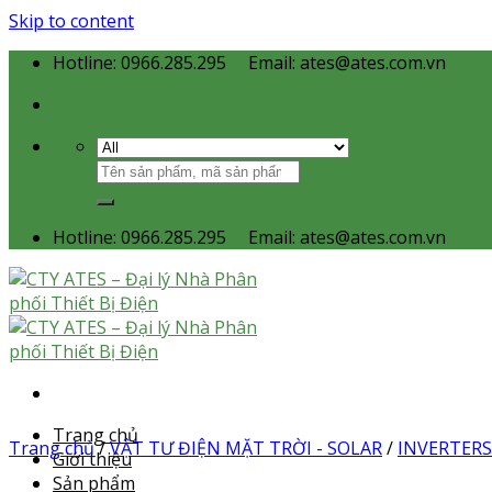
Skip to content
Hotline: 0966.285.295
Email: ates@ates.com.vn
Hotline: 0966.285.295
Email: ates@ates.com.vn
Trang chủ
Trang chủ
/
VẬT TƯ ĐIỆN MẶT TRỜI - SOLAR
/
INVERTERS
Giới thiệu
Sản phẩm