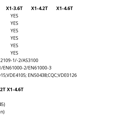
X1-3.6T
X1-4.2T
X1-4.6T
YES
YES
YES
YES
YES
YES
62109-1/-2/AS3100
1/EN61000-2/EN61000-3
2015;VDE4105; EN50438;CQC;VDE0126
.2T
X1-4.6T
45)
n)