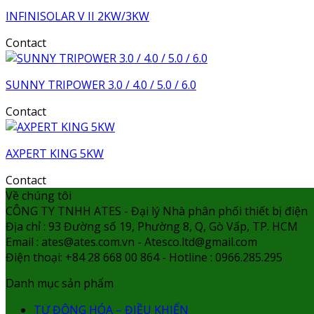
INFINISOLAR V II 2KW/3KW
Contact
SUNNY TRIPOWER 3.0 / 4.0 / 5.0 / 6.0
Contact
AXPERT KING 5KW
Contact
Về chúng tôi
CÔNG TY TNHH ATES - Đại lý Nhà phân phối thiết bị điện
Địa chỉ : 93 Đường số 19, Phường 8, Q, Gò Vấp, TP. HCM
Email : ates@ates.com.vn - Atesco.ltd@gmail.com
Điện thoại: +84 28 668 00 864 - Hotline : 0966.285.295
Danh mục sản phẩm
TỰ ĐỘNG HÓA – ĐIỀU KHIỂN