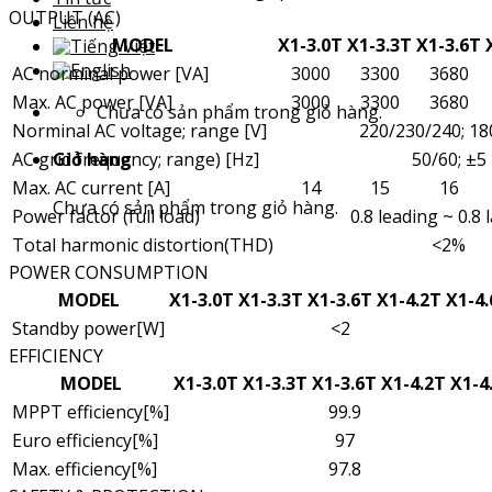
OUTPUT (AC)
Liên hệ
MODEL
X1-3.0T
X1-3.3T
X1-3.6T
AC norminal power [VA]
3000
3300
3680
Max. AC power [VA]
3000
3300
3680
Chưa có sản phẩm trong giỏ hàng.
Norminal AC voltage; range [V]
220/230/240; 1
Giỏ hàng
AC grid frequency; range) [Hz]
50/60; ±5
Max. AC current [A]
14
15
16
Chưa có sản phẩm trong giỏ hàng.
Power factor (full load)
0.8 leading ~ 0.8
Total harmonic distortion(THD)
<2%
POWER CONSUMPTION
MODEL
X1-3.0T
X1-3.3T
X1-3.6T
X1-4.2T
X1-4
Standby power[W]
<2
EFFICIENCY
MODEL
X1-3.0T
X1-3.3T
X1-3.6T
X1-4.2T
X1-4
MPPT efficiency[%]
99.9
Euro efficiency[%]
97
Max. efficiency[%]
97.8