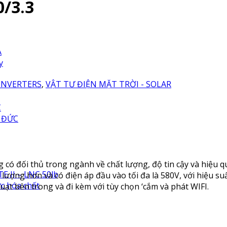
/3.3
A
y
INVERTERS
,
VẬT TƯ ĐIỆN MẶT TRỜI - SOLAR
C
 ĐỨC
 có đối thủ trong ngành về chất lượng, độ tin cậy và hiệu q
E II – LNC 50lb
ợng hơn và có điện áp đầu vào tối đa là 580V, với hiệu suất
ực hóa chất
ạt bên trong và đi kèm với tùy chọn ‘cắm và phát WIFI.