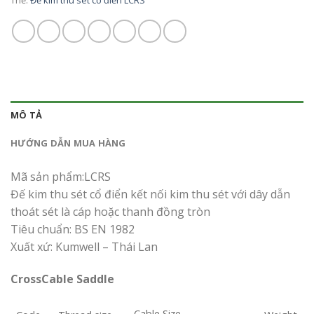
Thẻ:
Đế kim thu sét cổ điển LCRS
MÔ TẢ
HƯỚNG DẪN MUA HÀNG
Mã sản phẩm:LCRS
Đế kim thu sét cổ điển kết nối kim thu sét với dây dẫn
thoát sét là cáp hoặc thanh đồng tròn
Tiêu chuẩn: BS EN 1982
Xuất xứ: Kumwell – Thái Lan
CrossCable Saddle
Cable Size