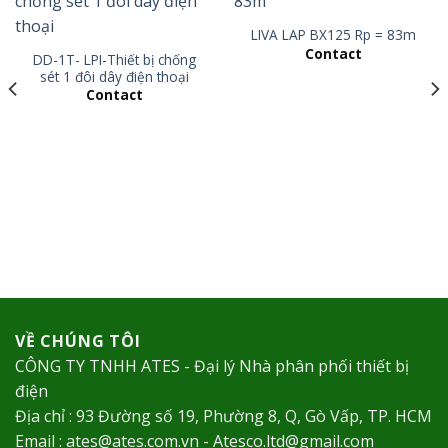
LIVA LAP BX125 Rp = 83m
Contact
DD-1T- LPI-Thiết bị chống
sét 1 đôi dây điện thoại
Contact
VỀ CHÚNG TÔI
CÔNG TY TNHH ATES - Đại lý Nhà phân phối thiết bị
điện
Địa chỉ : 93 Đường số 19, Phường 8, Q, Gò Vấp, TP. HCM
Email : ates@ates.com.vn - Atesco.ltd@gmail.com