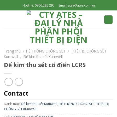
Skip
Hotline: 0966.285.295
Email: ates@ates.com.vn
to
content
Trang chủ
HỆ THỐNG CHỐNG SÉT
THIẾT BỊ CHỐNG SÉT
/
/
Kumwell
Đế kim thu sét Kumwell
/
Đế kim thu sét cổ điển LCRS
Contact
Danh mục:
Đế kim thu sét Kumwell
,
HỆ THỐNG CHỐNG SÉT
,
THIẾT BỊ
CHỐNG SÉT Kumwell