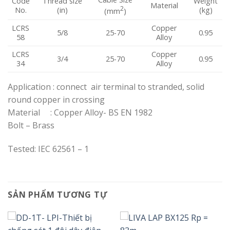
Code
Thread size
Weight
Material
2
No.
(in)
(kg)
(mm
)
LCRS
Copper
5/8
25-70
0.95
58
Alloy
LCRS
Copper
3/4
25-70
0.95
34
Alloy
Application : connect air terminal to stranded, solid
round copper in crossing
Material : Copper Alloy- BS EN 1982
Bolt – Brass
Tested: IEC 62561 – 1
SẢN PHẨM TƯƠNG TỰ