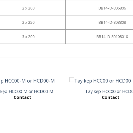
2 x 200
BB14–D-806806
2 x 250
BB14–D-808808
3 x 200
BB14–D-80108010
 kẹp HCC00-M or HCD00-M
Tay kẹp HCC00 or HCD
Contact
Contact