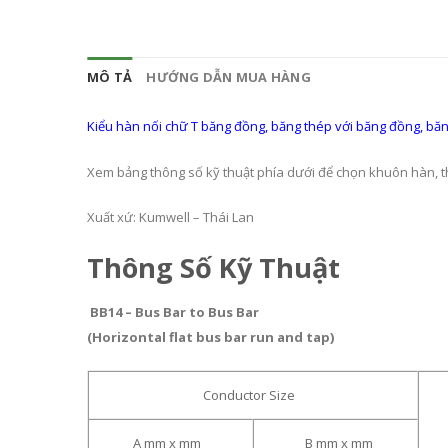
MÔ TẢ
HƯỚNG DẪN MUA HÀNG
Kiểu hàn nối chữ T băng đồng, băng thép với băng đồng, bă
Xem bảng thông số kỹ thuật phía dưới để chọn khuôn hàn, 
Xuất xứ: Kumwell – Thái Lan
Thông Số Kỹ Thuật
BB14 –
Bus Bar to Bus Bar
(Horizontal flat bus bar run and tap)
Conductor Size
A mm x mm
B mm x mm