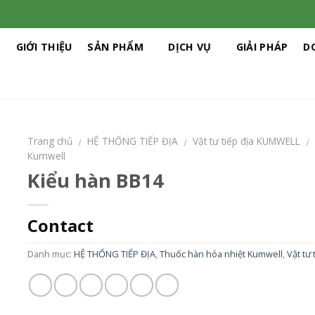
Ủ
GIỚI THIỆU
SẢN PHẨM
DỊCH VỤ
GIẢI PHÁP
D
Trang chủ
HỆ THỐNG TIẾP ĐỊA
Vật tư tiếp địa KUMWELL
/
/
/
Kumwell
Kiểu hàn BB14
Contact
Danh mục:
HỆ THỐNG TIẾP ĐỊA
,
Thuốc hàn hóa nhiệt Kumwell
,
Vật tư