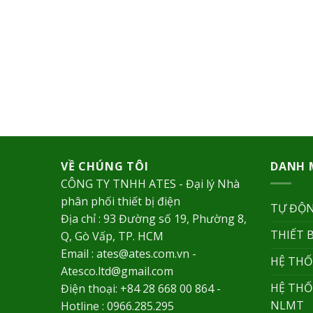
VỀ CHÚNG TÔI
DANH 
CÔNG TY TNHH ATES - Đại lý Nhà
phân phối thiết bị điện
TỰ ĐỘN
Địa chỉ : 93 Đường số 19, Phường 8,
THIẾT 
Q, Gò Vấp, TP. HCM
Email : ates@ates.com.vn -
HỆ THỐ
Atesco.ltd@gmail.com
HỆ THỐ
Điện thoại: +84 28 668 00 864 -
NLMT
Hotline : 0966.285.295