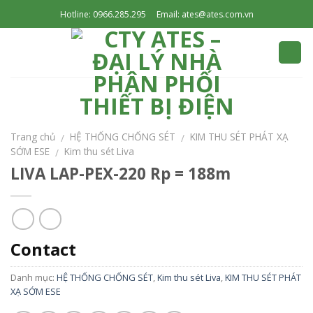
Skip
Hotline: 0966.285.295
Email: ates@ates.com.vn
to
content
Trang chủ
HỆ THỐNG CHỐNG SÉT
KIM THU SÉT PHÁT XẠ
/
/
SỚM ESE
Kim thu sét Liva
/
LIVA LAP-PEX-220 Rp = 188m
Contact
Danh mục:
HỆ THỐNG CHỐNG SÉT
,
Kim thu sét Liva
,
KIM THU SÉT PHÁT
XẠ SỚM ESE