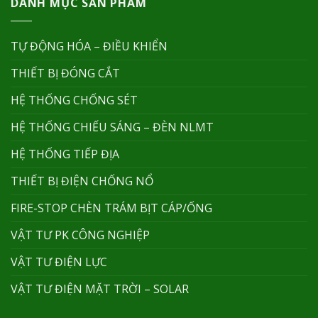
DANH MỤC SẢN PHẨM
TỰ ĐỘNG HÓA – ĐIỀU KHIỂN
THIẾT BỊ ĐÓNG CẮT
HỆ THỐNG CHỐNG SÉT
HỆ THỐNG CHIẾU SÁNG – ĐÈN NLMT
HỆ THỐNG TIẾP ĐỊA
THIẾT BỊ ĐIỆN CHỐNG NỔ
FIRE-STOP CHÈN TRÁM BỊT CÁP/ỐNG
VẬT TƯ PK CÔNG NGHIỆP
VẬT TƯ ĐIỆN LỰC
VẬT TƯ ĐIỆN MẶT TRỜI – SOLAR