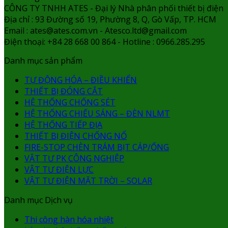
CÔNG TY TNHH ATES - Đại lý Nhà phân phối thiết bị điện
Địa chỉ : 93 Đường số 19, Phường 8, Q, Gò Vấp, TP. HCM
Email : ates@ates.com.vn - Atesco.ltd@gmail.com
Điện thoại: +84 28 668 00 864 - Hotline : 0966.285.295
Danh mục sản phẩm
TỰ ĐỘNG HÓA – ĐIỀU KHIỂN
THIẾT BỊ ĐÓNG CẮT
HỆ THỐNG CHỐNG SÉT
HỆ THỐNG CHIẾU SÁNG – ĐÈN NLMT
HỆ THỐNG TIẾP ĐỊA
THIẾT BỊ ĐIỆN CHỐNG NỔ
FIRE-STOP CHÈN TRÁM BỊT CÁP/ỐNG
VẬT TƯ PK CÔNG NGHIỆP
VẬT TƯ ĐIỆN LỰC
VẬT TƯ ĐIỆN MẶT TRỜI – SOLAR
Danh mục Dịch vụ
Thi công hàn hóa nhiệt