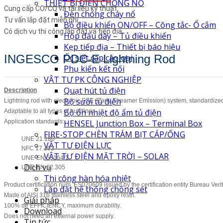
THIẾT BỊ ĐIỆN CHỐNG NỔ
Cung cấp CO/CQ và tài liệu kỹ thuật.
Đèn chóng cháy nổ
Tư vấn lắp đặt miễn phí.
Bộ điều khiển ON/OFF – Công tắc- Ổ cắm
Có dịch vụ thi công lắp đặt và tiếp địa.
Hộp đấu dây – Tủ điều khiển
Kẹp tiếp địa – Thiết bị báo hiệu
INGESCO PDC-E Lightning Rod
Ốc siết cáp các loại
Phụ kiến kết nối
VẬT TƯ PK CÔNG NGHIỆP
Quạt hút tủ điện
Description
Bộ sưởi tủ điện
Lightning rod with electronic ESE (Early Streamer Emission) system, standard
Bộ ổn nhiệt độ ẩm tủ điện
Adaptable to all types of buildings.
Application standards:
HENSEL Junction Box – Terminal Box
FIRE-STOP CHÈN TRÁM BỊT CÁP/ỐNG
UNE 21.186
VẬT TƯ ĐIỆN LỰC
NFC 17.102
VẬT TƯ ĐIỆN MẶT TRỜI – SOLAR
UNE-EN 50164/1
Dịch vụ
UNE-EN 62.305
Thi công hàn hóa nhiệt
Product certification num. ES020609 issued by the certification entity Bureau Verit
Lắp đặt hệ thống chống sét
Made of AISI 316 stainless steel and epoxy resin.
Giải pháp
100% de EFFICIENCY, maximum durability.
Download
Does not need an external power supply.
Tin tức