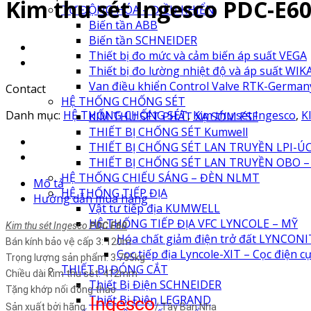
Kim thu sét Ingesco PDC-E6
TỰ ĐỘNG HÓA – ĐIỀU KHIỂN
Biến tần ABB
Biến tần SCHNEIDER
Thiết bị đo mức và cảm biến áp suất VEGA
Thiết bị đo lường nhiệt độ và áp suất WIK
Van điều khiển Control Valve RTK-German
Contact
HỆ THỐNG CHỐNG SÉT
Danh mục:
HỆ THỐNG CHỐNG SÉT
,
Kim thu sét Ingesco
,
K
KIM THU SÉT PHÁT XẠ SỚM ESE
THIẾT BỊ CHỐNG SÉT Kumwell
THIẾT BỊ CHỐNG SÉT LAN TRUYỀN LPI-Ú
THIẾT BỊ CHỐNG SÉT LAN TRUYỀN OBO –
HỆ THỐNG CHIẾU SÁNG – ĐÈN NLMT
Mô tả
HỆ THỐNG TIẾP ĐỊA
Hướng dẫn mua hàng
Vật tư tiếp địa KUMWELL
HỆ THỐNG TIẾP ĐỊA VFC LYNCOLE – MỸ
Kim thu sét Ingesco
PDC E60
Hóa chất giảm điện trở đất LYNCONIT
Bán kính bảo vệ cấp 3: 120m
Cọc tiếp địa Lyncole-XIT – Cọc điện c
Trọng lượng sản phẩm: 3.765kg
THIẾT BỊ ĐÓNG CẮT
Chiều dài kim thu sét: 412mm
Thiết Bị Điện SCHNEIDER
Tặng khớp nối đồng thao
Thiết Bị Điện LEGRAND
Ingesco
Sản xuất bởi hãng
/ Tây Ban Nha