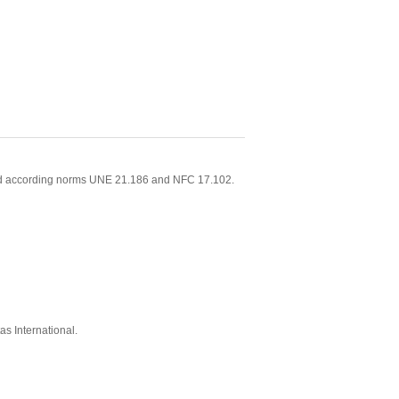
ized according norms UNE 21.186 and NFC 17.102.
as International.