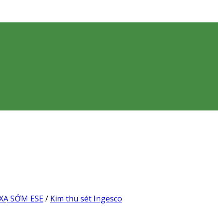
XẠ SỚM ESE
/
Kim thu sét Ingesco