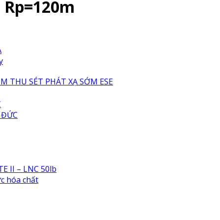
0 Rp=120m
A
y
IM THU SÉT PHÁT XẠ SỚM ESE
C
 ĐỨC
E II – LNC 50lb
ực hóa chất