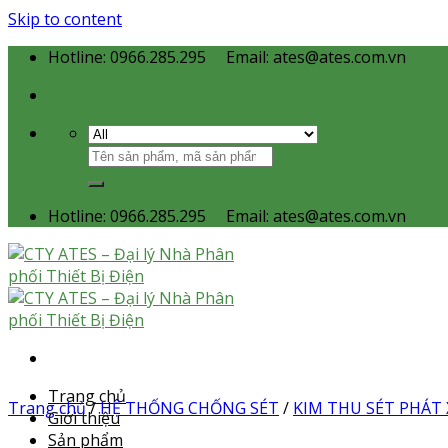
Skip to content
Hotline: 0966.285.295
Email: ates@ates.com.vn
Hotline: 0966.285.295
Email: ates@ates.com.vn
Trang chủ
Trang chủ
/
HỆ THỐNG CHỐNG SÉT
/
KIM THU SÉT PHÁT 
Giới thiệu
Sản phẩm