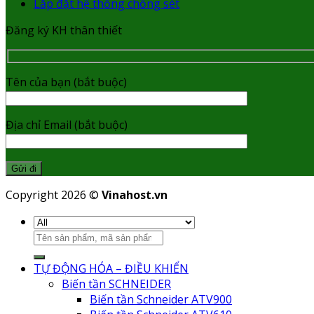
Lắp đặt hệ thống chống sét
Đăng ký KH thân thiết
Tên của bạn (bắt buộc)
Địa chỉ Email (bắt buộc)
Copyright 2026 ©
Vinahost.vn
TỰ ĐỘNG HÓA – ĐIỀU KHIỂN
Biến tần SCHNEIDER
Biến tần Schneider ATV900