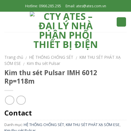
Skip
Hotline: 0966.285.295
Email: ates@ates.com.vn
to
content
Trang chủ
HỆ THỐNG CHỐNG SÉT
KIM THU SÉT PHÁT XẠ
/
/
SỚM ESE
Kim thu sét Pulsar
/
Kim thu sét Pulsar IMH 6012
Rp=118m
Contact
Danh mục:
HỆ THỐNG CHỐNG SÉT
,
KIM THU SÉT PHÁT XẠ SỚM ESE
,
Kim thu sét Pulsar