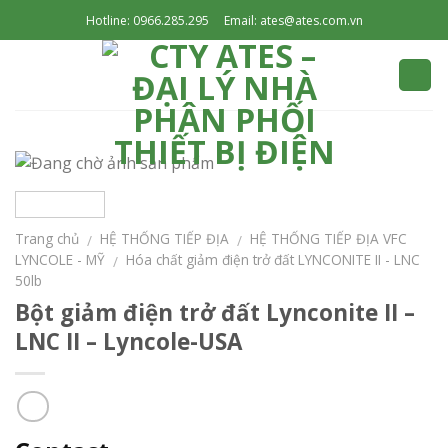
Skip
Hotline: 0966.285.295
Email: ates@ates.com.vn
to
content
Trang chủ
HỆ THỐNG TIẾP ĐỊA
HỆ THỐNG TIẾP ĐỊA VFC
/
/
LYNCOLE - MỸ
Hóa chất giảm điện trở đất LYNCONITE II - LNC
/
50lb
Bột giảm điện trở đất Lynconite II –
LNC II – Lyncole-USA